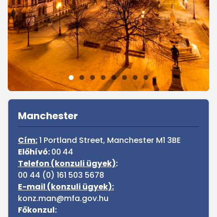
Sidebar
Manchester
Cím:
1 Portland Street, Manchester M1 3BE
Előhívó:
00
44
Telefon (konzuli ügyek)
:
00 44 (0) 161 503 5678
E-mail (konzuli ügyek):
konz.man@mfa.gov.hu
Főkonzul: