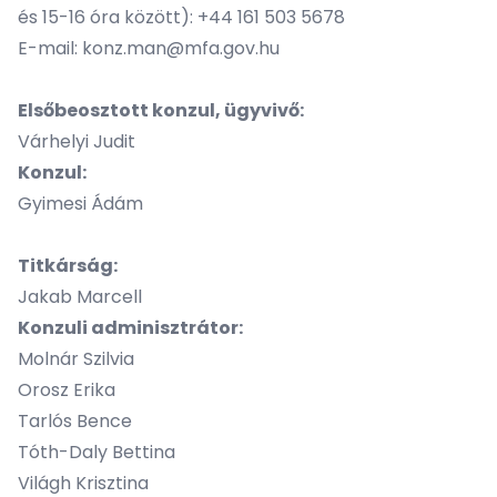
és 15-16 óra között): +44 161 503 5678
E-mail:
konz.man@mfa.gov.hu
Elsőbeosztott konzul, ügyvivő:
Várhelyi Judit
Konzul:
Gyimesi Ádám
Titkárság:
Jakab Marcell
Konzuli adminisztrátor:
Molnár Szilvia
Orosz Erika
Tarlós Bence
Tóth-Daly Bettina
Világh Krisztina