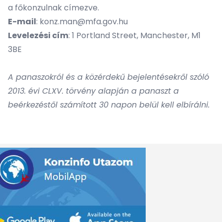
a főkonzulnak címezve.
E-mail
:
konz.man@mfa.gov.hu
Levelezési cím
: 1 Portland Street, Manchester, M1
3BE
A panaszokról és a közérdekű bejelentésekről szóló
2013. évi CLXV. törvény alapján a panaszt a
beérkezéstől számított 30 napon belül kell elbírálni.