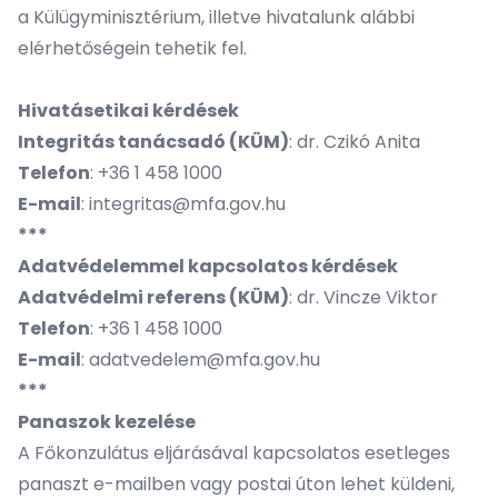
a Külügyminisztérium, illetve hivatalunk alábbi
elérhetőségein tehetik fel.
Hivatásetikai kérdések
Integritás tanácsadó (KÜM)
: dr. Czikó Anita
Telefon
: +36 1 458 1000
E-mail
:
integritas@mfa.gov.hu
***
Adatvédelemmel kapcsolatos kérdések
Adatvédelmi referens (KÜM)
: dr. Vincze Viktor
Telefon
: +36 1 458 1000
E-mail
:
adatvedelem@mfa.gov.hu
***
Panaszok kezelése
A Főkonzulátus eljárásával kapcsolatos esetleges
panaszt e-mailben vagy postai úton lehet küldeni,