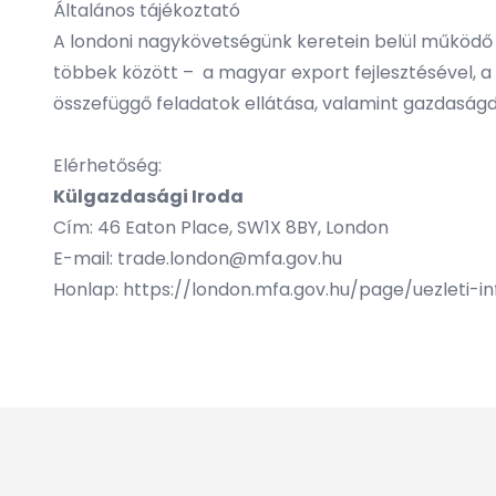
Általános tájékoztató
A
londoni nagykövetségünk
keretein belül működő 
többek között – a magyar export fejlesztésével, a
összefüggő feladatok ellátása, valamint gazdaság
Elérhetőség:
Külgazdasági Iroda
Cím: 46 Eaton Place, SW1X 8BY, London
E-mail:
trade.london@mfa.gov.hu
Honlap:
https://london.mfa.gov.hu/page/uezleti-i