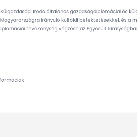
Külgazdasági Iroda általános gazdaságdiplomáciai és kü
 Magyarországra irányuló külföldi befektetésekkel, és a 
diplomáciai tevékenység végzése az Egyesült Királyságba
nformaciok