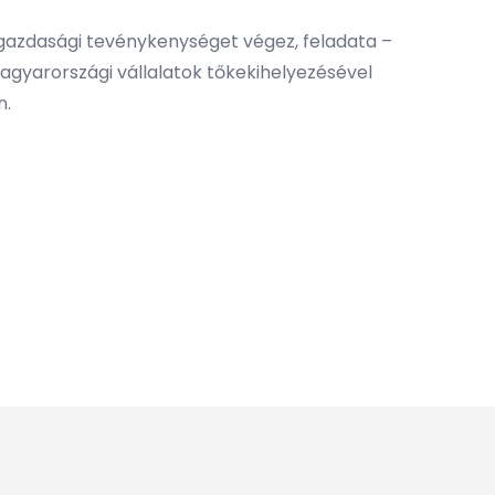
lgazdasági tevénykenységet végez, feladata –
magyarországi vállalatok tőkekihelyezésével
n.